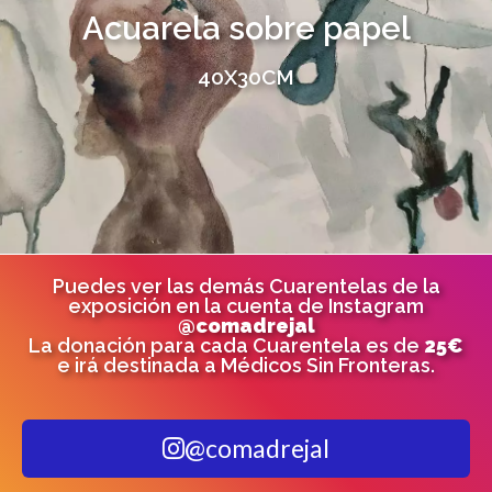
Acuarela sobre papel
40X30CM
Puedes ver las demás Cuarentelas de la
exposición en la cuenta de Instagram
@comadrejal
La donación para cada Cuarentela es de
25€
e irá destinada a Médicos Sin Fronteras.
@comadrejal